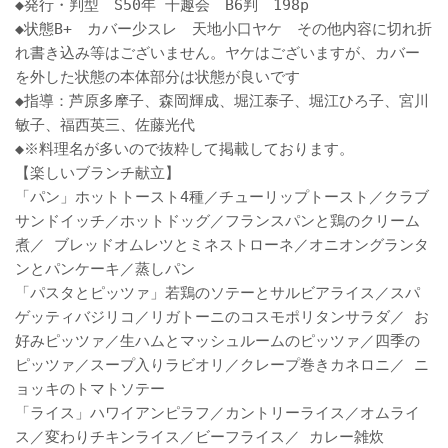
◆発行・判型 S50年 千趣会 B6判 198p
◆状態B+ カバー少スレ 天地小口ヤケ その他内容に切れ折
れ書き込み等はございません。ヤケはございますが、カバー
を外した状態の本体部分は状態が良いです
◆指導：芦原多摩子、森岡輝成、堀江泰子、堀江ひろ子、宮川
敏子、福西英三、佐藤光代
◆※料理名が多いので抜粋して掲載しております。
【楽しいブランチ献立】
「パン」ホットトースト4種／チューリップトースト／クラブ
サンドイッチ／ホットドッグ／フランスパンと鶏のクリーム
煮／ ブレッドオムレツとミネストローネ／オニオングランタ
ンとパンケーキ／蒸しパン
「パスタとピッツァ」若鶏のソテーとサルビアライス／スパ
ゲッティバジリコ／リガトーニのコスモポリタンサラダ／ お
好みピッツァ／生ハムとマッシュルームのピッツァ／四季の
ピッツァ／スープ入りラビオリ／クレープ巻きカネロニ／ ニ
ョッキのトマトソテー
「ライス」ハワイアンピラフ／カントリーライス／オムライ
ス／変わりチキンライス／ビーフライス／ カレー雑炊