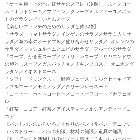
「ケーキ類・その他」紅サケのスフレ（冷製）／スイスロー
ル／ホットケーキ／マフィン／クレープミルフィーユ／ポテ
トのグラタン／すいとんスープ
【楽しいブランチのためのサラダと飲み物】
「サラダ」トマトサラダ／インゲンのサラダ／サラミ入りサ
ラダ／海の幸のオードブル／盛り合わせサラダ／ オレンジの
サラダ／マッシュルームとエビのサラダ／フルーツのサラダ
「スープ」かき玉スープ／ジュリアンスープ／サヤエンドウ
の卵とじスープ／ガスパッチョ／チキンブロス／ オニオング
ラタン／ミネストローネ
「ソフト・ドリンクス」 野菜ジュース／ミルクセーキ／ア
ップルエード／モカノッグ／グリーンレモネード
「コーヒー」ホットコーヒー／コーヒーフロート／カフェオ
レ
「紅茶・ココア」紅茶／アイスティー／ルシアンティー／コ
コア
【パン】パンのいろいろ／手作りのパン（食パン・デニッシ
ュペストリー）／パンの知識／材料の知識／道具の知識
【作っておくと便利】豚肉のソース漬け／チキンレバーペー