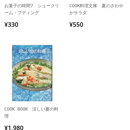
お菓子の時間7 シュークリ
COOK料理文庫 夏のさわや
ーム・プディング
かサラダ
通
¥330
通
¥550
¥330
¥550
常
常
価
価
格
格
COOK BOOK 涼しい夏の料
理
通
¥1,980
¥1,980