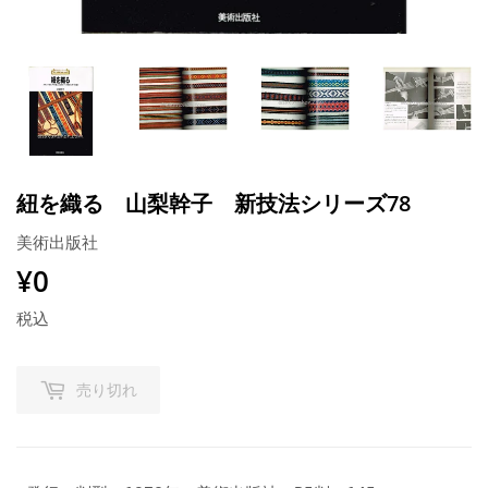
紐を織る 山梨幹子 新技法シリーズ78
美術出版社
¥0
¥0
税込
売り切れ