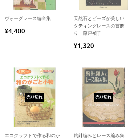
ヴォーグレース編全集
天然石とビーズが美しい
タティングレースの首飾
通
¥4,400
¥4,400
り 藤戸禎子
常
価
通
¥1,320
¥1,320
格
常
価
格
売り切れ
売り切れ
エコクラフトで作る和のか
鈎針編みとレース編み集