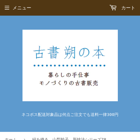
メニュー
カート
ネコポス配送対象品は何点ご注文でも送料一律300円
›
ホーム
紐を織る 山梨幹子 新技法シリーズ78