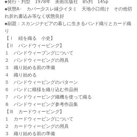
◆発行・判型 1978年 美術出版社 B5判 145p
◆状態A- カバー少スレ縁少イタミ 天地小口焼け その他切
れ折れ書込み等なく状態良好
◆副題：スカンジナビアの暮しに生きるバンド織りとカード織
り
【Ⅰ 紐を織る 小史】
【Ⅱ バンドウィービング】
１ バンドウィーブングについて
２ バンドウィービングの用具
３ 織り始める前の準備
４ 織り始める
５ バンドウィービングのパターン
６ バンドに模様を織り込む作品例
７ バンドウィービング織機を使って織る
８ バンドウィービング参考作品集
【Ⅲ カードウィービング】
１ カードウィービングについて
２ カードウィービングの用具
３ 織り始める前の準備