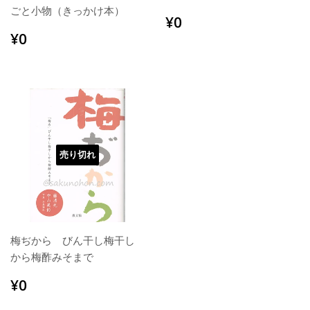
ごと小物（きっかけ本）
通
¥0
¥0
常
通
¥0
¥0
価
常
格
価
格
売り切れ
梅ぢから びん干し梅干し
から梅酢みそまで
通
¥0
¥0
常