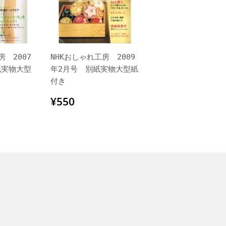
房 2007
NHKおしゃれ工房 2009
紙実物大型
年2月号 別紙実物大型紙
付き
0
通
¥550
¥550
常
価
格