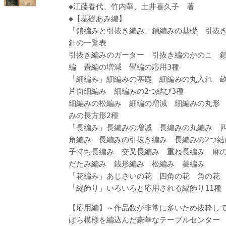
◆江藤春代、竹内華、土井喜久子 著
◆【基礎あみ編】
「鎖編みと引抜き編み」鎖編みの基礎 引抜
針の一覧表
引抜き編みのガーター 引抜き編のかのこ 鎖
編 畳編の増減 畳編の応用3種
「細編み」細編みの基礎 細編みの丸入れ 
片面細編み 細編みの2つ結び3種
細編みの松編み 細編の増減 細編みの丸形
みの長方形2種
「長編み」長編みの増減 長編みの丸編み 
角編み 長編みの引抜き編み 長編みの2つ
子持ち長編み 交叉長編み 重ね長編み 麻
だたみ編み 銭形編み 松編み 菱編み
「花編み」あじさいの花 四角の花 角の花
「縁飾り」いろいろと応用される縁飾り11種
【応用編】～作品数が非常に多いため抜粋し
ばら模様を編込んだ豪華なテーブルセンター