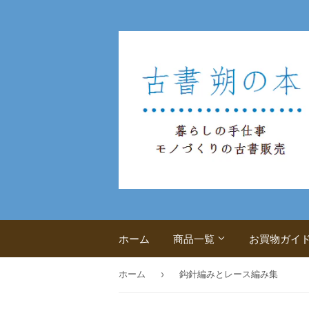
ホーム
商品一覧
お買物ガイ
›
ホーム
鈎針編みとレース編み集