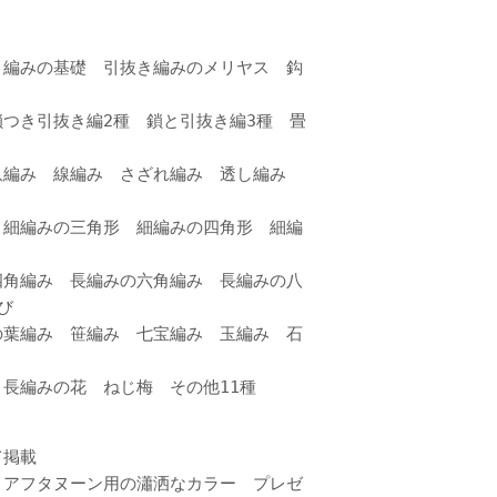
き編みの基礎 引抜き編みのメリヤス 鈎
つき引抜き編2種 鎖と引抜き編3種 畳
畝編み 線編み さざれ編み 透し編み
 細編みの三角形 細編みの四角形 細編
四角編み 長編みの六角編み 長編みの八
結び
の葉編み 笹編み 七宝編み 玉編み 石
 長編みの花 ねじ梅 その他11種
て掲載
 アフタヌーン用の瀟洒なカラー プレゼ