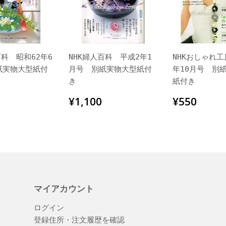
百科 昭和62年6
NHK婦人百科 平成2年1
NHKおしゃれ工
紙実物大型紙付
月号 別紙実物大型紙付
年10月号 別
き
紙付き
550
通
¥1,100
通
¥55
¥1,100
¥550
常
常
価
価
格
格
マイアカウント
ログイン
登録住所・注文履歴を確認