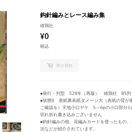
鈎針編みとレース編み集
雄鶏社
¥0
¥0
税込
売り切れ
◆発行・判型 S28年（再版） 雄鶏社 B5判 
◆状態D 表紙裏表紙ダメージ大（表紙の背が
ご確認を）天地小口ヤケ 5～6pの小口部分1c
切れ折れ書き込みございません
◆鈎針編みの他、花編みカードを使ったもの、
法などが紹介されています。