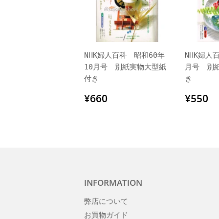
NHK婦人百科 昭和60年
NHK婦人
10月号 別紙実物大型紙
月号 別
付き
き
通
¥660
通
¥
¥660
¥550
常
常
価
価
格
格
INFORMATION
弊店について
お買物ガイド