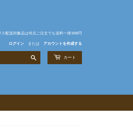
ポス配送対象品は何点ご注文でも送料一律300円
ログイン
または
アカウントを作成する
検
カート
索
す
る