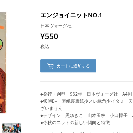
エンジョイニットNO.1
日本ヴォーグ社
¥550
¥550
税込
カートに追加する
◆発行・判型 S62年
日本ヴォーグ社
A4判
◆状態B+ 表紙裏表紙少スレ縁角少イタミ 
ざいません
◆デザイン 黒ゆきこ 山本玉枝 小口
憬
子 
◆今秋のニットの新しい傾向と特徴