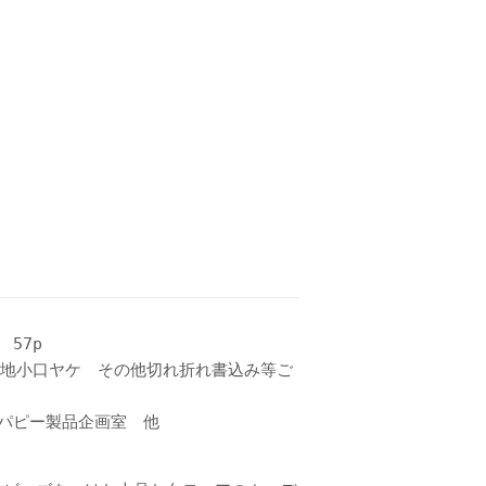
 57p
天地小口ヤケ その他切れ折れ書込み等ご
パピー製品企画室 他