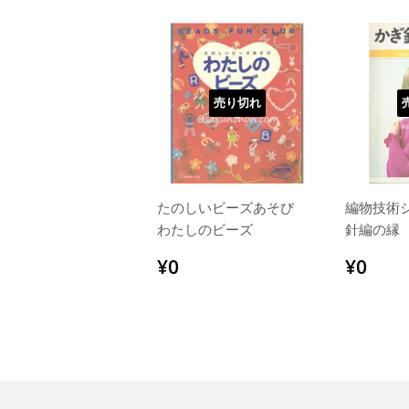
売り切れ
たのしいビーズあそび
編物技術
わたしのビーズ
針編の縁
通
¥0
通
¥0
¥0
¥0
常
常
価
価
格
格