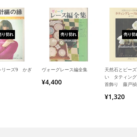
売り切れ
売り切れ
売り切
シリーズ9 かぎ
ヴォーグレース編全集
天然石とビーズ
い タティング
通
¥4,400
¥4,400
首飾り 藤戸禎
常
価
通
¥1
¥1,320
格
常
価
格