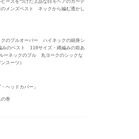
ルビーズをつけた上品な白モヘアのカーデ
様のメンズベスト ネックから編む透かし
ックのプルオーバー ハイネックの細身シ
編みのベスト 110サイズ・縄編みの前あ
ルーネックのプル 丸ヨークのシックな
ガンスーツ）
ブ・ヘッドカバー」
んの巻