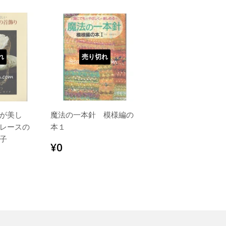
れ
売り切れ
が美し
魔法の一本針 模様編の
レースの
本１
子
通
¥0
¥0
常
,320
価
格