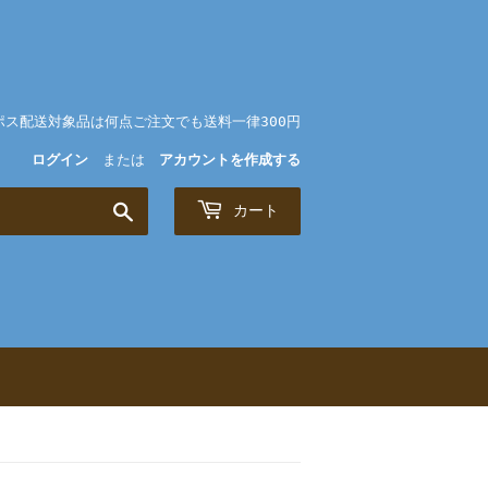
ポス配送対象品は何点ご注文でも送料一律300円
ログイン
または
アカウントを作成する
検
カート
索
す
る