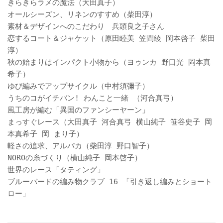
きらきらラメの魔法（大田真子）
オールシーズン、リネンのすすめ（柴田淳）
素材＆デザインへのこだわり 兵頭良之子さん
恋するコート＆ジャケット（原田睦美 笠間綾 岡本啓子 柴田
淳）
秋の始まりはインパクト小物から（ヨゥンカ 野口光 岡本真
希子）
ゆび編みでアップサイクル（中村須彌子）
うちのコがイチバン! わんこと一緒 （河合真弓）
風工房が編む「異国のファンシーヤーン」
まっすぐレース（大田真子 河合真弓 横山純子 笹谷史子 岡
本真希子 岡 まり子）
軽さの追求、アルパカ（柴田淳 野口智子）
NOROの糸づくり（横山純子 岡本啓子）
世界のレース「タティング」
ブルーバードの編み物クラブ 16 「引き返し編みとショート
ロー」