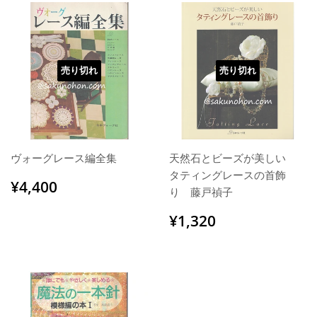
売り切れ
売り切れ
ヴォーグレース編全集
天然石とビーズが美しい
タティングレースの首飾
通
¥4,400
¥4,400
り 藤戸禎子
常
価
通
¥1,320
¥1,320
格
常
価
格