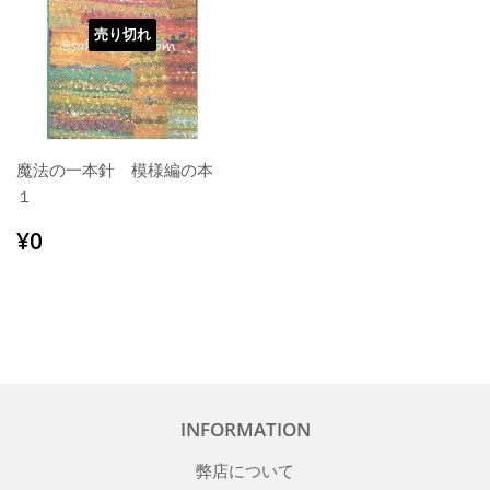
売り切れ
魔法の一本針 模様編の本
１
通
¥0
¥0
常
価
格
INFORMATION
弊店について