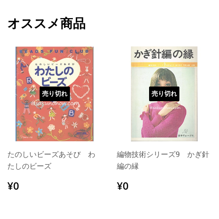
オススメ商品
売り切れ
売り切れ
たのしいビーズあそび わ
編物技術シリーズ9 かぎ針
たしのビーズ
編の縁
通
¥0
通
¥0
¥0
¥0
常
常
価
価
格
格