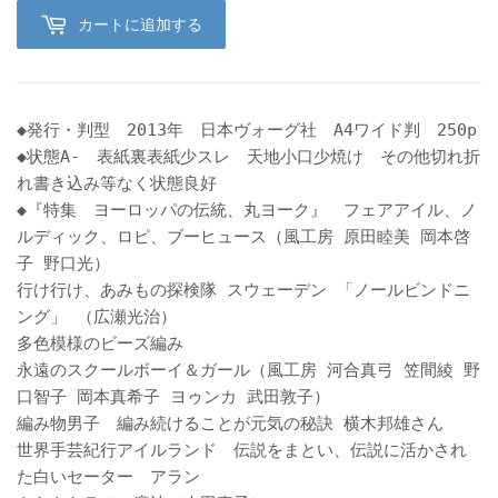
カートに追加する
◆発行・判型 2013年 日本ヴォーグ社 A4ワイド判 250p
◆状態A- 表紙裏表紙少スレ 天地小口少焼け その他切れ折
れ書き込み等なく状態良好
◆『特集 ヨーロッパの伝統、丸ヨーク』 フェアアイル、ノ
ルディック、ロピ、ブーヒュース（風工房 原田睦美 岡本啓
子 野口光）
行け行け、あみもの探検隊 スウェーデン 「ノールビンドニ
ング」 （広瀬光治）
多色模様のビーズ編み
永遠のスクールボーイ＆ガール（風工房 河合真弓 笠間綾 野
口智子 岡本真希子 ヨゥンカ 武田敦子）
編み物男子 編み続けることが元気の秘訣 横木邦雄さん
世界手芸紀行アイルランド 伝説をまとい、伝説に活かされ
た白いセーター アラン