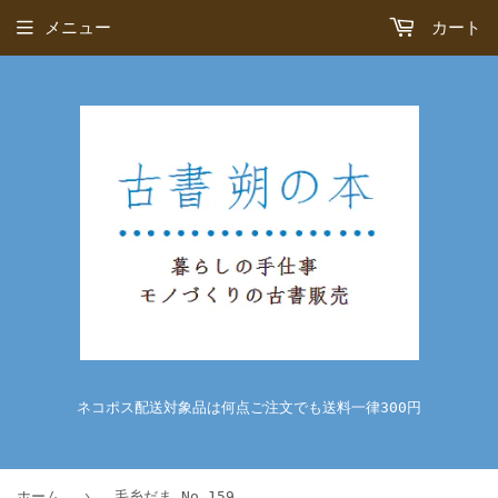
メニュー
カート
ネコポス配送対象品は何点ご注文でも送料一律300円
›
ホーム
毛糸だま No.159