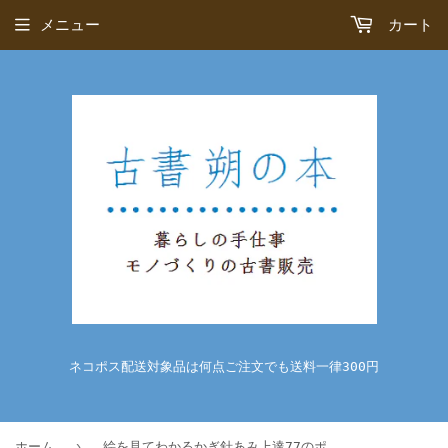
メニュー
カート
ネコポス配送対象品は何点ご注文でも送料一律300円
›
ホーム
絵を見てわかるかぎ針あみ上達77のポイント4 増減目のきれいな編み方