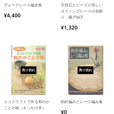
ヴォーグレース編全集
天然石とビーズが美しい
タティングレースの首飾
通
¥4,400
¥4,400
り 藤戸禎子
常
価
通
¥1,320
¥1,320
格
常
価
格
売り切れ
売り切れ
エコクラフトで作る和のか
鈎針編みとレース編み集
ごと小物（きっかけ本）
通
¥0
¥0