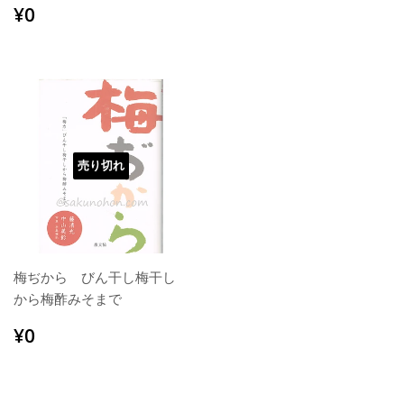
常
通
¥0
¥0
価
常
格
価
格
売り切れ
梅ぢから びん干し梅干し
から梅酢みそまで
通
¥0
¥0
常
価
格