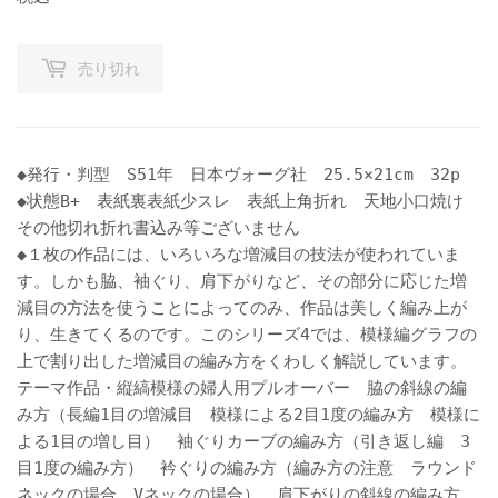
売り切れ
◆発行・判型 S51年 日本ヴォーグ社 25.5×21cm 32p
◆状態B+ 表紙裏表紙少スレ 表紙上角折れ 天地小口焼け
その他切れ折れ書込み等ございません
◆１枚の作品には、いろいろな増減目の技法が使われていま
す。しかも脇、袖ぐり、肩下がりなど、その部分に応じた増
減目の方法を使うことによってのみ、作品は美しく編み上が
り、生きてくるのです。このシリーズ4では、模様編グラフの
上で割り出した増減目の編み方をくわしく解説しています。
テーマ作品・縦縞模様の婦人用プルオーバー 脇の斜線の編
み方（長編1目の増減目 模様による2目1度の編み方 模様に
よる1目の増し目） 袖ぐりカーブの編み方（引き返し編 3
目1度の編み方） 衿ぐりの編み方（編み方の注意 ラウンド
ネックの場合 Vネックの場合） 肩下がりの斜線の編み方