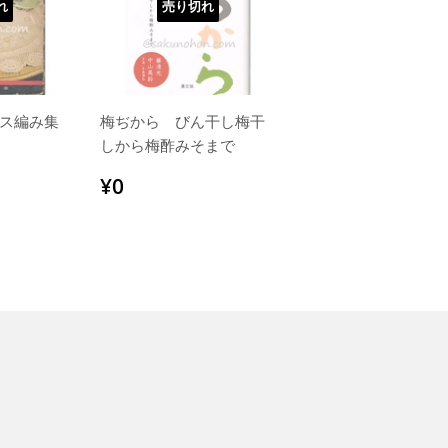
れ
売り切れ
ス編み集
梅ぢから びん干し梅干
しから梅酢みそまで
通
¥0
¥0
常
価
格