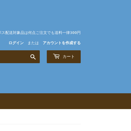
ポス配送対象品は何点ご注文でも送料一律300円
ログイン
または
アカウントを作成する
検
カート
索
す
る