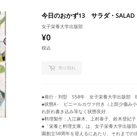
今日のおかず13 サラダ・SALA
女子栄養大学出版部
¥0
¥0
税込
売り切れ
◆発行・判型 S58年 女子栄養大学出版部 B6
◆状態A- ビニールカヴァ付き（上部少傷み
れ折れ書き込み等なく状態良好
◆料理製作：入江麻木、上村泰子、鈴木登紀子
◆「栄養と料理文庫」は、女子栄養大学出版部
園創立50周年を迎えるにあたり、それまでの