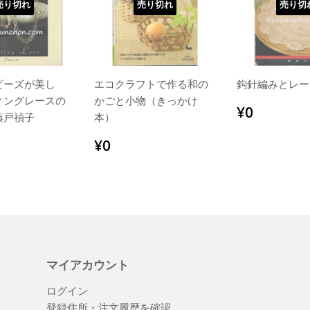
売り切れ
売り切れ
売り切
ビーズが美し
エコクラフトで作る和の
鈎針編みとレー
ィングレースの
かごと小物（きっかけ
通
¥0
¥0
藤戸禎子
本）
常
価
¥1,320
通
¥0
¥0
格
常
価
格
マイアカウント
ログイン
登録住所・注文履歴を確認