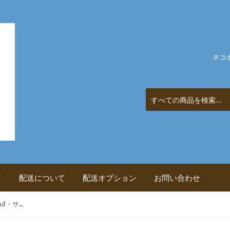
ネコ
ド
配送について
配送オプション
お問い合わせ
今日のおかず13 サラダ・Salad・サラダ 栄養と料理文庫