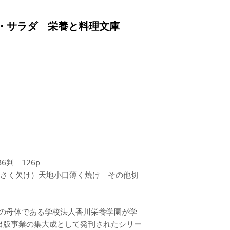
D・サラダ 栄養と料理文庫
判 126p
小さく欠け）天地小口薄く焼け その他切
の母体である学校法人香川栄養学園が学
出版事業の集大成として発刊されたシリー