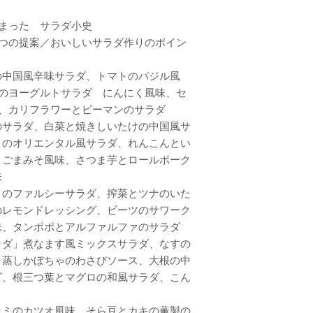
まった サラダ小史
つの提案／おいしいサラダ作りのポイン
の中国風辛味サラダ、トマトのバジル風
のヨーグルトサラダ にんにく風味、セ
、カリフラワーとピーマンのサラダ
のサラダ、白菜と焼きしいたけの中国風サ
きのオリエンタル風サラダ、れんこんとい
 ごまみそ風味、さつま芋とロールポーク
味
クのファルシーサラダ、搾菜とツナのいた
のレモンドレッシング、ビーツのサワーク
味、タンポポとアルファルファのサラダ
ラダ」煮なます風ミックスサラダ、なすの
、蒸しかぼちゃのわさびソース、大根の中
ダ、根三つ葉とマグロの和風サラダ、こん
ラミのカツオ風味、そら豆とカキの薫製の