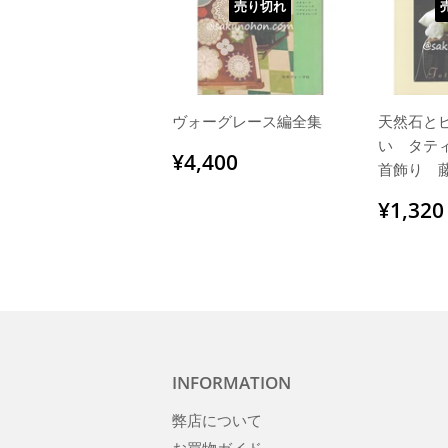
売り切れ
ヴォーグレース編全集
天然石と
い タテ
通
¥4,400
¥4,400
首飾り 
常
価
通
¥1,320
格
常
価
格
INFORMATION
弊店について