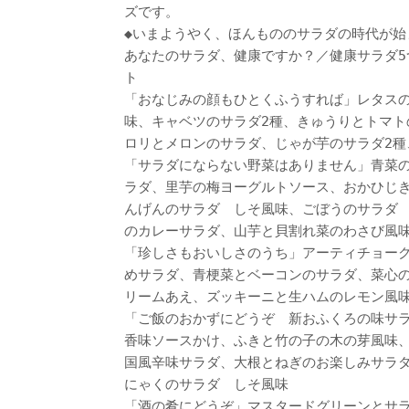
ズです。
◆いまようやく、ほんもののサラダの時代が始
あなたのサラダ、健康ですか？／健康サラダ5
ト
「おなじみの顔もひとくふうすれば」レタス
味、キャベツのサラダ2種、きゅうりとトマト
ロリとメロンのサラダ、じゃが芋のサラダ2種
「サラダにならない野菜はありません」青菜
ラダ、里芋の梅ヨーグルトソース、おかひじ
んげんのサラダ しそ風味、ごぼうのサラダ
のカレーサラダ、山芋と貝割れ菜のわさび風
「珍しさもおいしさのうち」アーティチョー
めサラダ、青梗菜とベーコンのサラダ、菜心
リームあえ、ズッキーニと生ハムのレモン風
「ご飯のおかずにどうぞ 新おふくろの味サ
香味ソースかけ、ふきと竹の子の木の芽風味
国風辛味サラダ、大根とねぎのお楽しみサラ
にゃくのサラダ しそ風味
「酒の肴にどうぞ」マスタードグリーンとサ