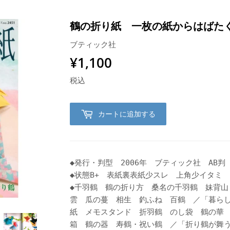
鶴の折り紙 一枚の紙からはばた
ブティック社
¥1,100
¥1,100
税込
カートに追加する
◆発行・判型 2006年 ブティック社 AB判 
◆状態B+ 表紙裏表紙少スレ 上角少イタミ
◆千羽鶴 鶴の折り方 桑名の千羽鶴 妹背山
雲 瓜の蔓 相生 釣ふね 百鶴 ／「暮ら
紙 メモスタンド 折羽鶴 のし袋 鶴の華
箱 鶴の器 寿鶴・祝い鶴 ／「折り鶴が舞