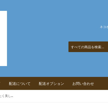
ネコ
ド
配送について
配送オプション
お問い合わせ
鶴の折り紙 一枚の紙からはばたく美しい鶴たち