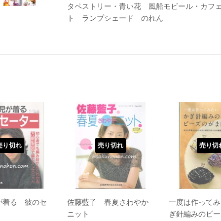
タペストリー・青い花 風船モビール・カフ
ト ランプシェード のれん
売り切れ
売り切れ
売り切
が着る 彼のセ
佐藤藍子 春夏さわやか
一度は作ってみ
ニット
ぎ針編みのビー