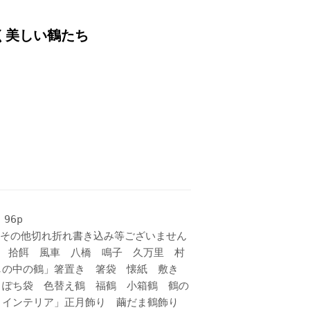
く美しい鶴たち
96p
 その他切れ折れ書き込み等ございません
 拾餌 風車 八橋 鳴子 久万里 村
しの中の鶴」箸置き 箸袋 懐紙 敷き
 ぽち袋 色替え鶴 福鶴 小箱鶴 鶴の
うインテリア」正月飾り 繭だま鶴飾り