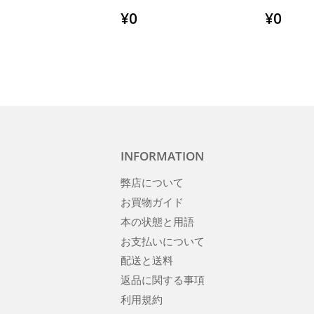
通
¥0
通
¥0
¥0
¥0
常
常
価
価
格
格
INFORMATION
弊店について
お買物ガイド
本の状態と用語
お支払いについて
配送と送料
返品に関する事項
利用規約