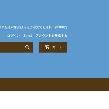
ポス配送対象品は何点ご注文でも送料一律300円
ログイン
または
アカウントを作成する
検
カート
索
す
る