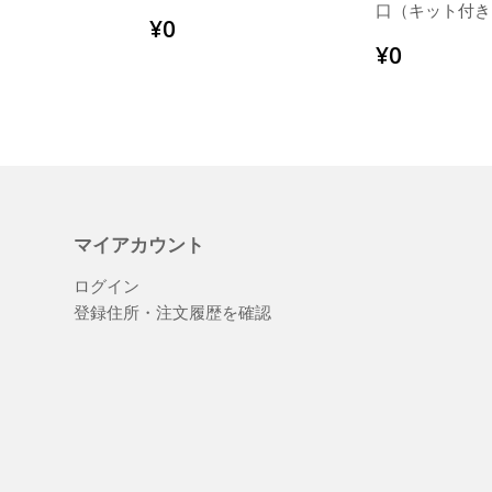
口（キット付き
通
¥0
¥0
常
通
¥0
¥0
価
常
格
価
格
マイアカウント
ログイン
登録住所・注文履歴を確認