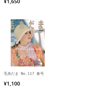
常
通
¥1,650
¥1,650
価
常
格
価
格
毛糸だま No.117 春号
通
¥1,100
¥1,100
常
価
格