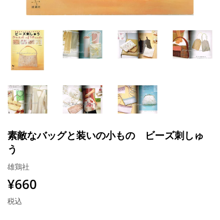
素敵なバッグと装いの小もの ビーズ刺しゅ
う
雄鶏社
¥660
¥660
税込