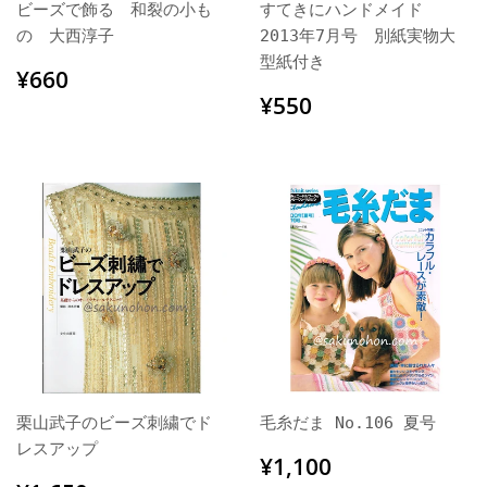
ビーズで飾る 和裂の小も
すてきにハンドメイド
の 大西淳子
2013年7月号 別紙実物大
型紙付き
通
¥660
¥660
常
通
¥550
¥550
価
常
格
価
格
栗山武子のビーズ刺繍でド
毛糸だま No.106 夏号
レスアップ
通
¥1,100
¥1,100