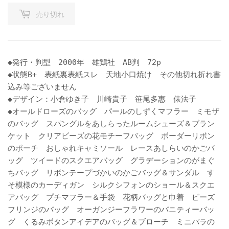
売り切れ
◆発行・判型 2000年 雄鶏社 AB判 72p
◆状態B+ 表紙裏表紙スレ 天地小口焼け その他切れ折れ書
込み等ございません
◆デザイン：小倉ゆき子 川崎貴子 笹尾多惠 俵法子
◆オールドローズのバッグ パールのしずくマフラー ミモザ
のバッグ スパングルをあしらったルームシューズ＆ブラン
ケット クリアビーズの花モチーフバッグ ボーダーリボン
のポーチ おしゃれキャミソール レースあしらいのかごバ
ッグ ツイードのスクエアバッグ グラデーションのがまぐ
ちバッグ リボンテープづかいのかごバッグ＆サンダル す
そ模様のカーディガン シルクシフォンのショール＆スクエ
アバッグ プチマフラー＆手袋 花柄バッグと巾着 ビーズ
フリンジのバッグ オーガンジーフラワーのバニティーバッ
グ くるみボタンアイデアのバッグ＆ブローチ ミニバラの