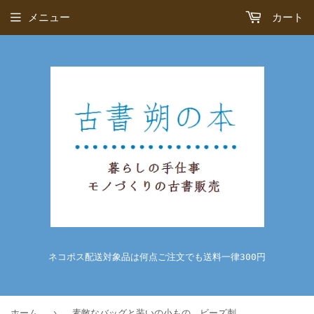
メニュー
カート
ネコポス配送対象品は何点ご注文でも送料一律300円
›
ホーム
素敵なバッグと装いの小もの ビーズ刺しゅう