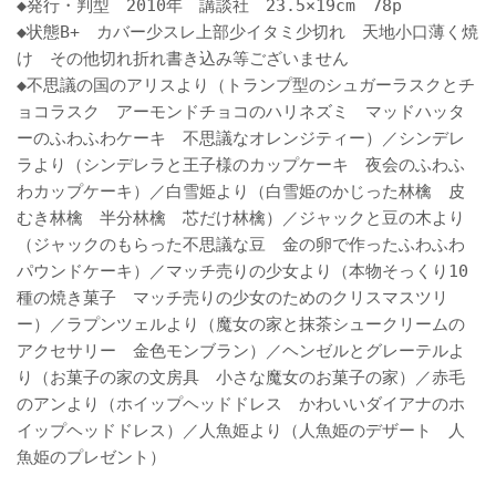
◆発行・判型 2010年 講談社 23.5×19cm 78p
◆状態B+ カバー少スレ上部少イタミ少切れ 天地小口薄く焼
け その他切れ折れ書き込み等ございません
◆不思議の国のアリスより（トランプ型のシュガーラスクとチ
ョコラスク アーモンドチョコのハリネズミ マッドハッタ
ーのふわふわケーキ 不思議なオレンジティー）／シンデレ
ラより（シンデレラと王子様のカップケーキ 夜会のふわふ
わカップケーキ）／白雪姫より（白雪姫のかじった林檎 皮
むき林檎 半分林檎 芯だけ林檎）／ジャックと豆の木より
（ジャックのもらった不思議な豆 金の卵で作ったふわふわ
パウンドケーキ）／マッチ売りの少女より（本物そっくり10
種の焼き菓子 マッチ売りの少女のためのクリスマスツリ
ー）／ラプンツェルより（魔女の家と抹茶シュークリームの
アクセサリー 金色モンブラン）／ヘンゼルとグレーテルよ
り（お菓子の家の文房具 小さな魔女のお菓子の家）／赤毛
のアンより（ホイップヘッドドレス かわいいダイアナのホ
イップヘッドドレス）／人魚姫より（人魚姫のデザート 人
魚姫のプレゼント）