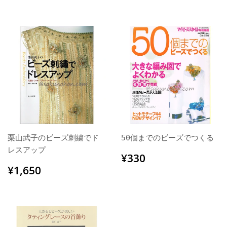
格
価
格
栗山武子のビーズ刺繍でド
50個までのビーズでつくる
レスアップ
通
¥330
¥330
常
通
¥1,650
¥1,650
価
常
格
価
格