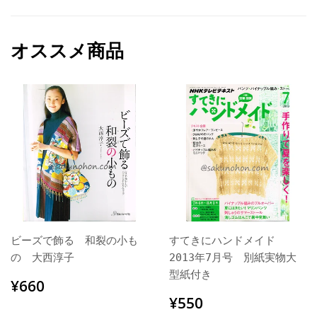
オススメ商品
ビーズで飾る 和裂の小も
すてきにハンドメイド
の 大西淳子
2013年7月号 別紙実物大
型紙付き
通
¥660
¥660
常
通
¥550
¥550
価
常