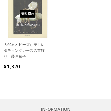
売り切れ
天然石とビーズが美しい
タティングレースの首飾
り 藤戸禎子
通
¥1,320
¥1,320
常
価
格
INFORMATION