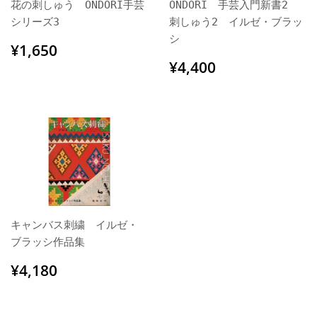
花の刺しゅう ONDORI手芸
ONDORI 手芸入門新書2
シリーズ3
刺しゅう2 イルゼ・ブラッ
シ
通
¥1,650
¥1,650
常
通
¥4,400
¥4,400
価
常
格
価
格
キャンバス刺繍 イルゼ・
ブラッシ作品集
通
¥4,180
¥4,180
常
価
格