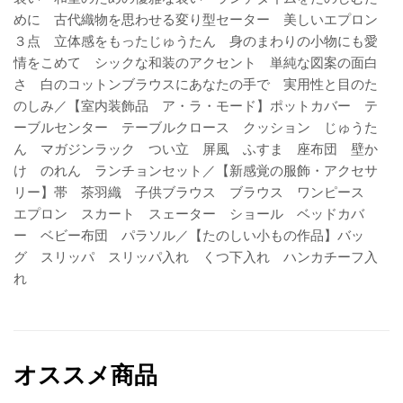
めに 古代織物を思わせる変り型セーター 美しいエプロン
３点 立体感をもったじゅうたん 身のまわりの小物にも愛
情をこめて シックな和装のアクセント 単純な図案の面白
さ 白のコットンブラウスにあなたの手で 実用性と目のた
のしみ／【室内装飾品 ア・ラ・モード】ポットカバー テ
ーブルセンター テーブルクロース クッション じゅうた
ん マガジンラック つい立 屏風 ふすま 座布団 壁か
け のれん ランチョンセット／【新感覚の服飾・アクセサ
リー】帯 茶羽織 子供ブラウス ブラウス ワンピース
エプロン スカート スェーター ショール ベッドカバ
ー ベビー布団 パラソル／【たのしい小もの作品】バッ
グ スリッパ スリッパ入れ くつ下入れ ハンカチーフ入
れ
オススメ商品