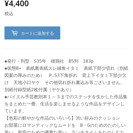
¥4,400
¥4,400
税込
カートに追加する
◆発行・判型 S35年 雄鶏社 B5判 183p
◆状態B+ 表紙裏表紙スレ縁角イタミ 表紙下部少切れ（別紙
図案の厚みのため） P.53下角折れ 背上下イタミ下部少欠
け 天地小口ヤケ その他切れ折れ書込み等ございません。
別紙付録型紙2枚付属（ヤケあり）
◆バイエル手芸教則本１～３までのステッチを生かした作品集
をまとめた一冊。生活を楽しませるような作品をデザインし
ています。
【色彩の鮮やかな作品のいろいろ】渋い好みのクッション
お部屋にロマンティックなムードを B・Gのためのたのしい
装い 和室のための優雅な装い ランチタイムをたのしむた