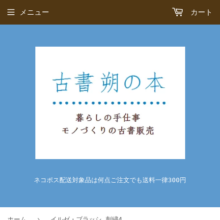
メニュー
カート
ネコポス配送対象品は何点ご注文でも送料一律300円
›
ホーム
イルゼ・ブラッシ 刺繍4