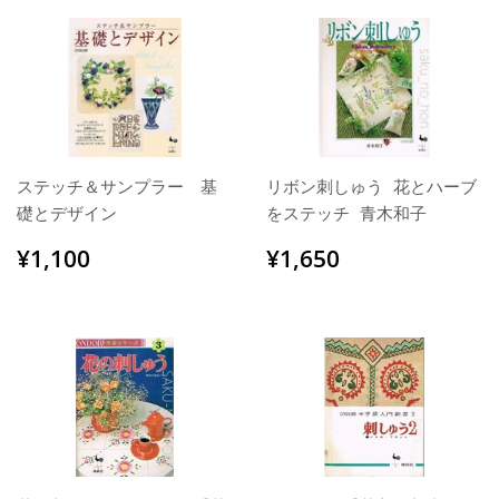
ステッチ＆サンプラー 基
リボン刺しゅう 花とハーブ
礎とデザイン
をステッチ 青木和子
通
¥1,100
通
¥1,650
¥1,100
¥1,650
常
常
価
価
格
格