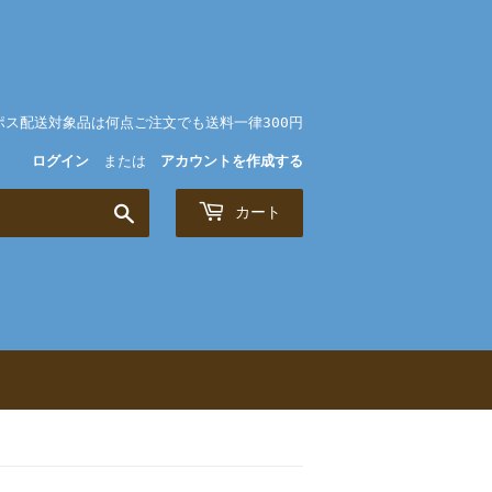
ポス配送対象品は何点ご注文でも送料一律300円
ログイン
または
アカウントを作成する
検
カート
索
す
る