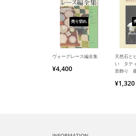
売り切れ
ヴォーグレース編全集
天然石と
い タテ
通
¥4,400
¥4,400
首飾り 
常
価
通
¥1,320
格
常
価
格
INFORMATION