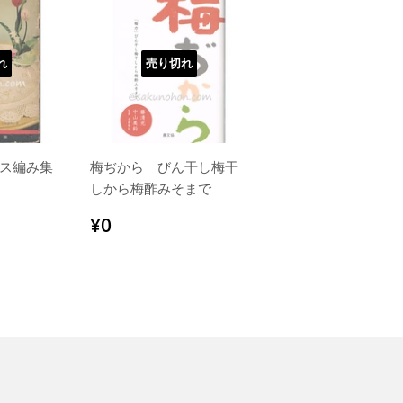
れ
売り切れ
ス編み集
梅ぢから びん干し梅干
しから梅酢みそまで
通
¥0
¥0
常
価
格