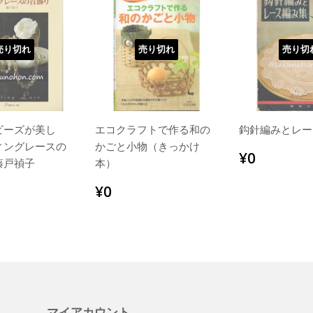
売り切れ
売り切れ
売り切
ビーズが美し
エコクラフトで作る和の
鈎針編みとレー
ィングレースの
かごと小物（きっかけ
通
¥0
¥0
藤戸禎子
本）
常
価
¥1,320
通
¥0
¥0
格
常
価
格
マイアカウント