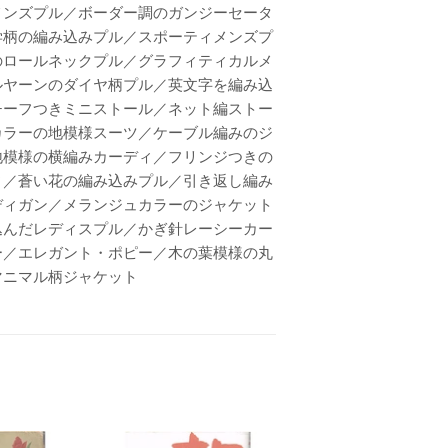
メンズプル／ボーダー調のガンジーセータ
学柄の編み込みプル／スポーティメンズプ
のロールネックプル／グラフィティカルメ
ルヤーンのダイヤ柄プル／英文字を編み込
チーフつきミニストール／ネット編ストー
カラーの地模様スーツ／ケーブル編みのジ
地模様の横編みカーディ／フリンジつきの
ィ／蒼い花の編み込みプル／引き返し編み
ディガン／メランジュカラーのジャケット
込んだレディスプル／かぎ針レーシーカー
ー／エレガント・ポピー／木の葉模様の丸
マニマル柄ジャケット