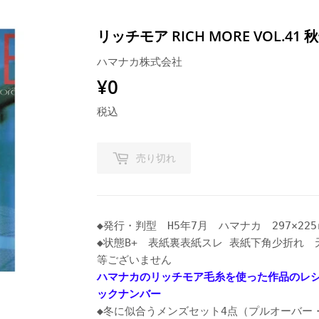
リッチモア RICH MORE VOL.41 
ハマナカ株式会社
¥0
¥0
税込
売り切れ
◆発行・判型
H5年7月
ハマナカ
297×22
◆状態
B+
表紙裏表紙スレ 表紙下角少折れ 
等ございません
ハマナカのリッチモア毛糸を使った作品のレ
ックナンバー
◆冬に似合うメンズセット4点（プルオーバー