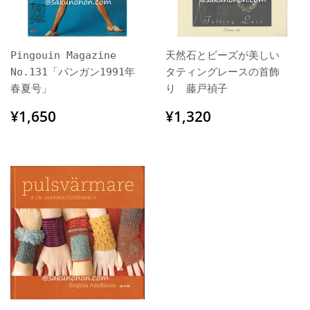
Pingouin Magazine
天然石とビーズが美しい
No.131「パンガン1991年
タティングレースの首飾
春夏号」
り 藤戸禎子
通
¥1,650
通
¥1,320
¥1,650
¥1,320
常
常
価
価
格
格