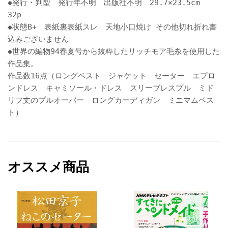
◆発行・判型 発行年不明 出版社不明 29.7×23.5cm
32p
◆状態B+ 表紙裏表紙スレ 天地小口焼け その他切れ折れ書
込みございません
◆世界の編物94春夏号から抜粋したリッチモア毛糸を使用した
作品集。
作品数16点（ロングベスト ジャケット セーター エプロ
ンドレス キャミソール・ドレス スリーブレスプル ミド
リフ丈のプルオーバー ロングカーディガン ミニマムベス
ト）
オススメ商品