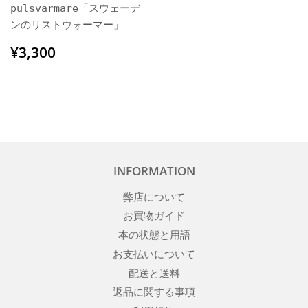
pulsvarmare「スウェーデ
ンのリストウォーマー」
通
¥3,300
¥3,300
常
価
格
INFORMATION
弊店について
お買物ガイド
本の状態と用語
お支払いについて
配送と送料
返品に関する事項