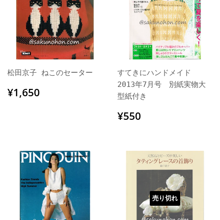
松田京子 ねこのセーター
すてきにハンドメイド
2013年7月号 別紙実物大
通
¥1,650
¥1,650
型紙付き
常
価
通
¥550
¥550
格
常
価
格
売り切れ