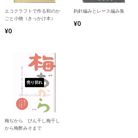
エコクラフトで作る和のか
鈎針編みとレース編み集
ごと小物（きっかけ本）
通
¥0
¥0
常
通
¥0
¥0
価
常
格
価
格
売り切れ
梅ぢから びん干し梅干し
から梅酢みそまで