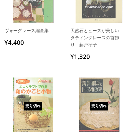
ヴォーグレース編全集
天然石とビーズが美しい
タティングレースの首飾
通
¥4,400
¥4,400
り 藤戸禎子
常
価
通
¥1,320
¥1,320
格
常
価
格
売り切れ
売り切れ