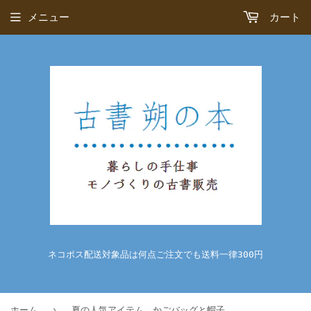
メニュー
カート
ネコポス配送対象品は何点ご注文でも送料一律300円
›
ホーム
夏の人気アイテム かごバッグと帽子