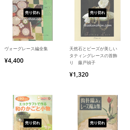
売り切れ
売り切れ
ヴォーグレース編全集
天然石とビーズが美しい
タティングレースの首飾
通
¥4,400
¥4,400
り 藤戸禎子
常
価
通
¥1,320
¥1,320
格
常
価
格
売り切れ
売り切れ