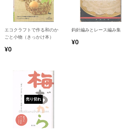
エコクラフトで作る和のか
鈎針編みとレース編み集
ごと小物（きっかけ本）
通
¥0
¥0
常
通
¥0
¥0
価
常
格
価
格
売り切れ