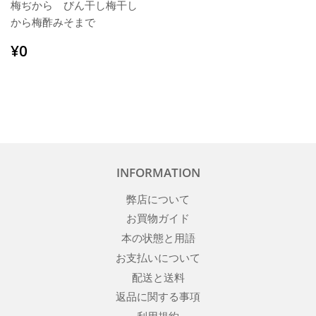
梅ぢから びん干し梅干し
から梅酢みそまで
通
¥0
¥0
常
価
格
INFORMATION
弊店について
お買物ガイド
本の状態と用語
お支払いについて
配送と送料
返品に関する事項